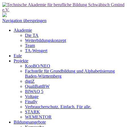
Navigation überspringen
Akademie
Die TA
Weiterbildungskonzept
Team
TA-Wengert
Eule
Projekte
KooBO/NEO
Fachstelle für Grundbildung und Alphabetisierung
Baden-Württemberg
digiZ
QualiBattBW
BIWAQ 5
Voltage
Finally
Verbraucherschutz. Einfach. Für alle.
STARK
WEMENTOR
Bildungsangebote