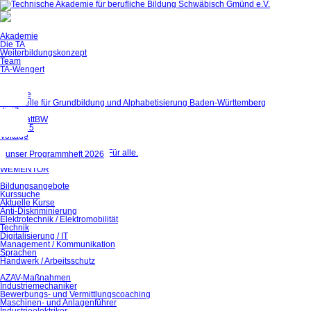
Akademie
Die TA
Weiterbildungskonzept
Team
TA-Wengert
Eule
Projekte
Fachstelle für Grundbildung und Alphabetisierung Baden-Württemberg
digiZ
QualiBattBW
BIWAQ 5
Voltage
Finally
Verbraucherschutz. Einfach. Für alle.
unser Programmheft 2026
STARK
WEMENTOR
Bildungsangebote
Kurssuche
Aktuelle Kurse
Anti-Diskriminierung
Elektrotechnik / Elektromobilität
Technik
Digitalisierung / IT
Management / Kommunikation
Sprachen
Handwerk / Arbeitsschutz
AZAV-Maßnahmen
Industriemechaniker
Bewerbungs- und Vermittlungscoaching
Maschinen- und Anlagenführer