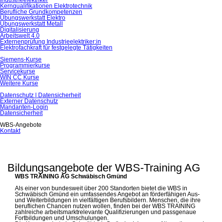
Industrieelektriker
Kernqualiﬁkationen Elektrotechnik
Berufliche Grundkompetenzen
Übungswerkstatt Elektro
Übungswerkstatt Metall
Digitalisierung
Arbeitswelt 4.0
Externenprüfung Industrieelektriker:in
Elektrofachkraft für festgelegte Tätigkeiten
Siemens-Kurse
Programmierkurse
Servicekurse
WIN CC Kurse
Weitere Kurse
Datenschutz | Datensicherheit
Externer Datenschutz
Mandanten-Login
Datensicherheit
WBS-Angebote
Kontakt
Bildungsangebote der WBS-Training AG
WBS TRAINING AG Schwäbisch Gmünd
Als einer von bundesweit über 200 Standorten bietet die WBS in
Schwäbisch Gmünd ein umfassendes Angebot an förderfähigen Aus-
und Weiterbildungen in vielfältigen Berufsbildern. Menschen, die ihre
beruflichen Chancen nutzen wollen, finden bei der WBS TRAINING
zahlreiche arbeitsmarktrelevante Qualifizierungen und passgenaue
Fortbildungen und Umschulungen.