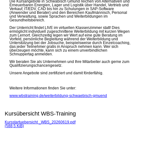
Die Kursangebote in Schwäbisch Gmünd reichen von Alternativen und
Erneuerbaren Energien, Lager und Logistik über Handel, Vertrieb und
Verkauf, IT/EDV, CAD bis hin zu Schulungen in SAP-Software
(Anwender und Berater) und den Bereichen Kaufmännisch, Personal
und Verwaltung, sowie Sprachen und Weiterbildungen im
Gesundheitsbereich.
Der Unterricht findet LIVE im virtuellen Klassenzimmer statt! Dies
ermöglicht individuell zugeschnittene Weiterbildung mit kurzen Wegen
zum Lernort. Gleichzeitig legen wir Wert auf eine gute Beratung im
Vorfeld, persönliche Begleitung während der Weiterbildung und
Unterstützung bei der Jobsuche, beispielsweise durch Einzelcoaching,
das jeder Teilnehmer gratis in Anspruch nehmen kann. Wer sich
überzeugen möchte, kann sich zu einem unverbindlichen
Schnuppertag anmelden.
Wir beraten Sie als Unternehmen und Ihre Mitarbeiter auch gerne zum
Qualifizierungschancengesetz.
Unsere Angebote sind zertifiziert und damit förderfähig.
Weitere Informationen finden Sie unter:
www.wbstraining.de/weiterbildung-schwaebisch-gmuend
Kursübersicht WBS-Training
Kursstartuebersicht _WBS_20260619.pdf
(588,5 KiB)