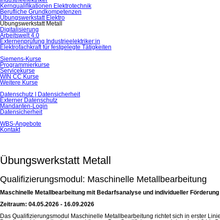
Industrieelektriker
Kernqualiﬁkationen Elektrotechnik
Berufliche Grundkompetenzen
Übungswerkstatt Elektro
Übungswerkstatt Metall
Digitalisierung
Arbeitswelt 4.0
Externenprüfung Industrieelektriker:in
Elektrofachkraft für festgelegte Tätigkeiten
Siemens-Kurse
Programmierkurse
Servicekurse
WIN CC Kurse
Weitere Kurse
Datenschutz | Datensicherheit
Externer Datenschutz
Mandanten-Login
Datensicherheit
WBS-Angebote
Kontakt
Übungswerkstatt Metall
Qualifizierungsmodul: Maschinelle Metallbearbeitung
Maschinelle Metallbearbeitung mit Bedarfsanalyse und individueller Förderung
Zeitraum: 04.05.2026 - 16.09.2026
Das Qualifizierungsmodul Maschinelle Metallbearbeitung richtet sich in erster Li