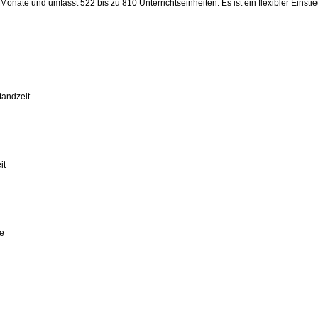
Monate und umfasst 522 bis zu 810 Unterrichtseinheiten. Es ist ein flexibler Ein
tandzeit
it
ie