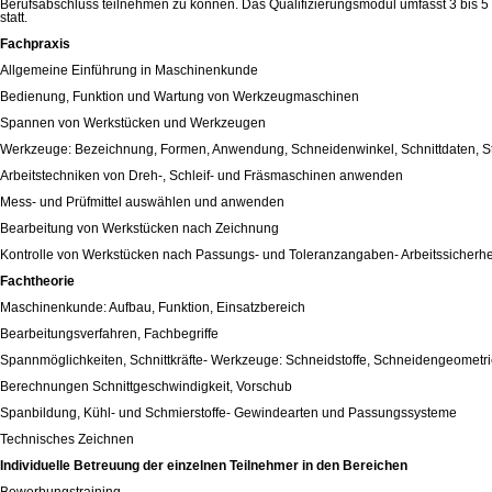
Berufsabschluss teilnehmen zu können. Das Qualifizierungsmodul umfasst 3 bis 5 
statt.
Fachpraxis
Allgemeine Einführung in Maschinenkunde
Bedienung, Funktion und Wartung von Werkzeugmaschinen
Spannen von Werkstücken und Werkzeugen
Werkzeuge: Bezeichnung, Formen, Anwendung, Schneidenwinkel, Schnittdaten, S
Arbeitstechniken von Dreh-, Schleif- und Fräsmaschinen anwenden
Mess- und Prüfmittel auswählen und anwenden
Bearbeitung von Werkstücken nach Zeichnung
Kontrolle von Werkstücken nach Passungs- und Toleranzangaben- Arbeitssicherhe
Fachtheorie
Maschinenkunde: Aufbau, Funktion, Einsatzbereich
Bearbeitungsverfahren, Fachbegriffe
Spannmöglichkeiten, Schnittkräfte- Werkzeuge: Schneidstoffe, Schneidengeometr
Berechnungen Schnittgeschwindigkeit, Vorschub
Spanbildung, Kühl- und Schmierstoffe- Gewindearten und Passungssysteme
Technisches Zeichnen
Individuelle Betreuung der einzelnen Teilnehmer in den Bereichen
Bewerbungstraining