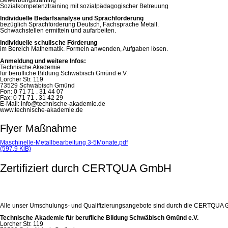
Sozialkompetenztraining mit sozialpädagogischer Betreuung
Individuelle Bedarfsanalyse und Sprachförderung
bezüglich Sprachförderung Deutsch, Fachsprache Metall.
Schwachstellen ermitteln und aufarbeiten.
Individuelle schulische Förderung
im Bereich Mathematik. Formeln anwenden, Aufgaben lösen.
Anmeldung und weitere Infos:
Technische Akademie
für berufliche Bildung Schwäbisch Gmünd e.V.
Lorcher Str. 119
73529 Schwäbisch Gmünd
Fon: 0 71 71 . 31 44 07
Fax: 0 71 71 . 31 42 29
E-Mail: info@technische-akademie.de
www.technische-akademie.de
Flyer Maßnahme
Maschinelle-Metallbearbeitung 3-5Monate.pdf
(597,9 KiB)
Zertifiziert durch CERTQUA GmbH
Alle unser Umschulungs- und Qualifizierungsangebote sind durch die CERTQUA Gm
Technische Akademie für berufliche Bildung Schwäbisch Gmünd e.V.
Lorcher Str. 119