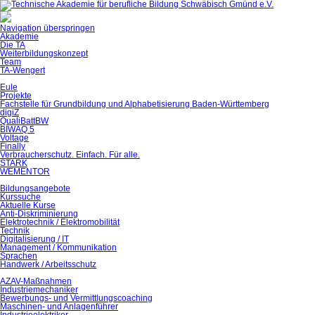
Navigation überspringen
Akademie
Die TA
Weiterbildungskonzept
Team
TA-Wengert
Eule
Projekte
Fachstelle für Grundbildung und Alphabetisierung Baden-Württemberg
digiZ
QualiBattBW
BIWAQ 5
Voltage
Finally
Verbraucherschutz. Einfach. Für alle.
STARK
WEMENTOR
Bildungsangebote
Kurssuche
Aktuelle Kurse
Anti-Diskriminierung
Elektrotechnik / Elektromobilität
Technik
Digitalisierung / IT
Management / Kommunikation
Sprachen
Handwerk / Arbeitsschutz
AZAV-Maßnahmen
Industriemechaniker
Bewerbungs- und Vermittlungscoaching
Maschinen- und Anlagenführer