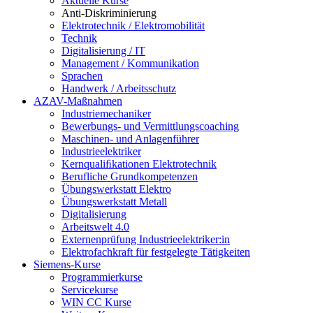
Aktuelle Kurse
Anti-Diskriminierung
Elektrotechnik / Elektromobilität
Technik
Digitalisierung / IT
Management / Kommunikation
Sprachen
Handwerk / Arbeitsschutz
AZAV-Maßnahmen
Industriemechaniker
Bewerbungs- und Vermittlungscoaching
Maschinen- und Anlagenführer
Industrieelektriker
Kernqualiﬁkationen Elektrotechnik
Berufliche Grundkompetenzen
Übungswerkstatt Elektro
Übungswerkstatt Metall
Digitalisierung
Arbeitswelt 4.0
Externenprüfung Industrieelektriker:in
Elektrofachkraft für festgelegte Tätigkeiten
Siemens-Kurse
Programmierkurse
Servicekurse
WIN CC Kurse