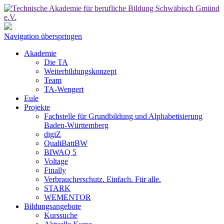
Navigation überspringen
Akademie
Die TA
Weiterbildungskonzept
Team
TA-Wengert
Eule
Projekte
Fachstelle für Grundbildung und Alphabetisierung
Baden-Württemberg
digiZ
QualiBattBW
BIWAQ 5
Voltage
Finally
Verbraucherschutz. Einfach. Für alle.
STARK
WEMENTOR
Bildungsangebote
Kurssuche