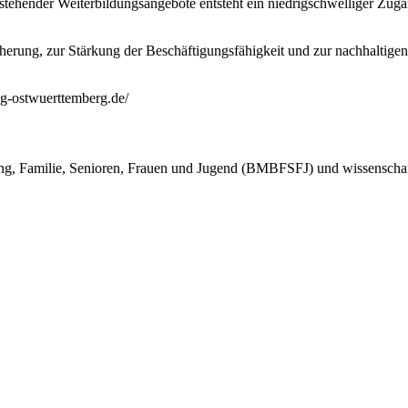
tehender Weiterbildungsangebote entsteht ein niedrigschwelliger Zugan
rung, zur Stärkung der Beschäftigungsfähigkeit und zur nachhaltigen 
ng-ostwuerttemberg.de/
ng, Familie, Senioren, Frauen und Jugend (BMBFSFJ) und wissenschaftli