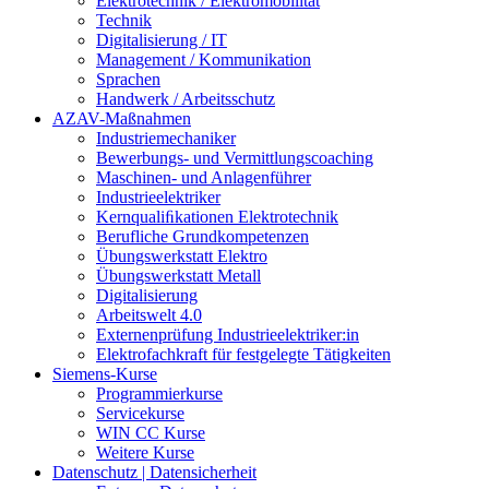
Elektrotechnik / Elektromobilität
Technik
Digitalisierung / IT
Management / Kommunikation
Sprachen
Handwerk / Arbeitsschutz
AZAV-Maßnahmen
Industriemechaniker
Bewerbungs- und Vermittlungscoaching
Maschinen- und Anlagenführer
Industrieelektriker
Kernqualiﬁkationen Elektrotechnik
Berufliche Grundkompetenzen
Übungswerkstatt Elektro
Übungswerkstatt Metall
Digitalisierung
Arbeitswelt 4.0
Externenprüfung Industrieelektriker:in
Elektrofachkraft für festgelegte Tätigkeiten
Siemens-Kurse
Programmierkurse
Servicekurse
WIN CC Kurse
Weitere Kurse
Datenschutz | Datensicherheit