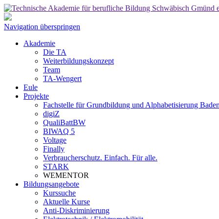
Navigation überspringen
Akademie
Die TA
Weiterbildungskonzept
Team
TA-Wengert
Eule
Projekte
Fachstelle für Grundbildung und Alphabetisierung Bad
digiZ
QualiBattBW
BIWAQ 5
Voltage
Finally
Verbraucherschutz. Einfach. Für alle.
STARK
WEMENTOR
Bildungsangebote
Kurssuche
Aktuelle Kurse
Anti-Diskriminierung