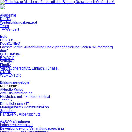
Akademie
Die TA
Weiterbildungskonzept
Team
TA-Wengert
Eule
Projekte
KooBO/NEO
Fachstelle für Grundbildung und Alphabetisierung Baden-Württemberg
digiZ
QualiBattBW
BIWAQ 5
Voltage
Finally
Verbraucherschutz. Einfach. Für alle.
STARK
WEMENTOR
Bildungsangebote
Kurssuche
Aktuelle Kurse
Anti-Diskriminierung
Elektrotechnik / Elektromobilität
Technik
Digitalisierung / IT
Management / Kommunikation
Sprachen
Handwerk / Arbeitsschutz
AZAV-Maßnahmen
Industriemechaniker
Bewerbungs- und Vermittlungscoaching