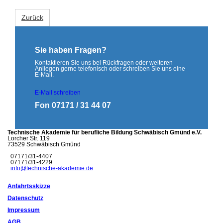
Zurück
Sie haben Fragen?
Kontaktieren Sie uns bei Rückfragen oder weiteren
Anliegen gerne telefonisch oder schreiben Sie uns eine
E-Mail.
E-Mail schreiben
Fon 07171 / 31 44 07
Technische Akademie für berufliche Bildung Schwäbisch Gmünd e.V.
Lorcher Str. 119
73529 Schwäbisch Gmünd
07171/31-4407
07171/31-4229
info@technische-akademie.de
Anfahrtsskizze
Datenschutz
Impressum
AGB