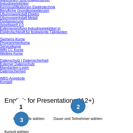
Maschinen- und Anlagenführer
Industrieelektriker
Kernqualiﬁkationen Elektrotechnik
Berufliche Grundkompetenzen
Übungswerkstatt Elektro
Übungswerkstatt Metall
Digitalisierung
Arbeitswelt 4.0
Externenprüfung Industrieelektriker:in
Elektrofachkraft für festgelegte Tätigkeiten
Siemens-Kurse
Programmierkurse
Servicekurse
WIN CC Kurse
Weitere Kurse
Datenschutz | Datensicherheit
Externer Datenschutz
Mandanten-Login
Datensicherheit
WBS-Angebote
Kontakt
English for Presentations (A2+)
1
2
Kursinhalte wählen
3
Dauer und Teilnehmer wählen
Kursort wählen